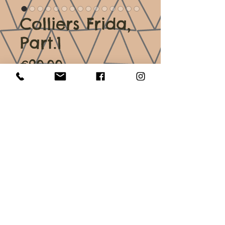
Colliers Frida,
Part.1
Price
€20.00
Couleur
*
Quantity
*
Add to Cart
Dimensions : 15-20 cm de longueur