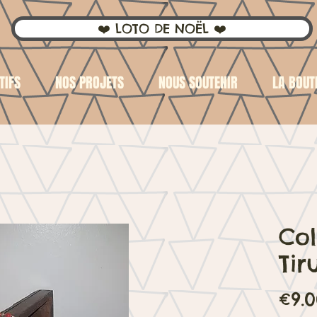
❤️ LOTO DE NOËL ❤️
TIFS
NOS PROJETS
NOUS SOUTENIR
LA BOUT
Col
Ti
€9.