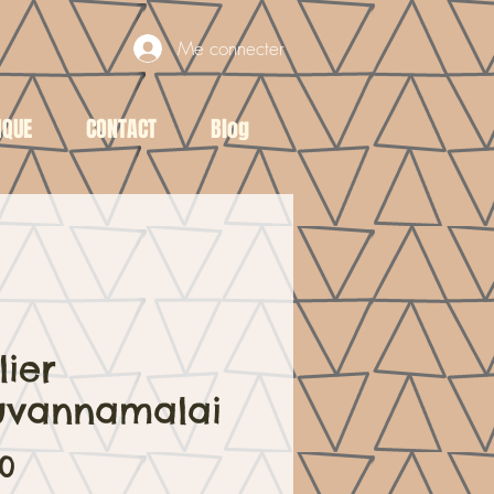
Me connecter
IQUE
CONTACT
Blog
lier
ruvannamalai
Price
00